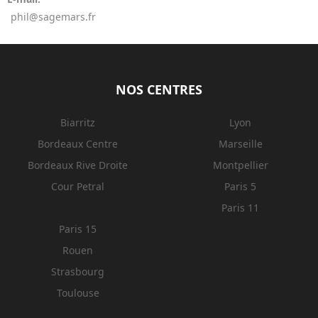
phil@sagemars.fr
NOS CENTRES
Biarritz
Lyon
Bordeaux Centre
Marseille
Bordeaux Rive Droite
Montpellier
Cour Petral
Paris 5
Paris 11
Paris 15
Rouen
Strasbourg
Toulouse