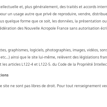
tellectuelle et, plus généralement, des traités et accords inte
t pour un usage autre que privé de reproduire, vendre, distribuer
 quelque forme que ce soit, les données, la présentation ou l
a Fédération des Nouvelle Acropole France sans autorisation écri
extes, graphismes, logiciels, photographies, images, vidéos, son
...) ainsi que le site lui-même, relèvent des législations fran
 les articles L122-4 et L122-5. du Code de la Propriété Intellec
tions
tre site ne sont pas libres de droit. Pour tout renseignement v