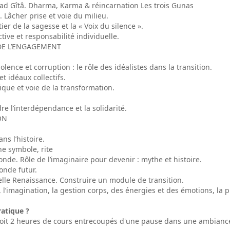
vad Gîtâ. Dharma, Karma & réincarnation Les trois Gunas
 Lâcher prise et voie du milieu.
er de la sagesse et la « Voix du silence ».
ive et responsabilité individuelle.
 DE L’ENGAGEMENT
ence et corruption : le rôle des idéalistes dans la transition.
t idéaux collectifs.
ique et voie de la transformation.
e l’interdépendance et la solidarité.
ON
ns l’histoire.
he symbole, rite
nde. Rôle de l’imaginaire pour devenir : mythe et histoire.
monde futur.
elle Renaissance. Construire un module de transition.
e, l’imagination, la gestion corps, des énergies et des émotions, la
ratique ?
 soit 2 heures de cours entrecoupés d'une pause dans une ambiance 