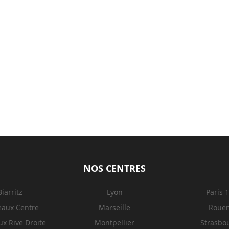
NOS CENTRES
Biarritz
Lyon
Paris 
eaux Centre
Marseille
Roue
x Rive Droite
Montpellier
Strasbo