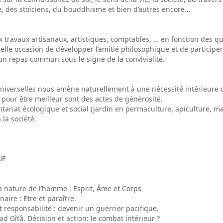
èce, des stoïciens, du bouddhisme et bien d’autres encore…
x travaux artisanaux, artistiques, comptables, … en fonction des qua
 belle occasion de développer l’amitié philosophique et de particip
n repas commun sous le signe de la convivialité.
s universelles nous amène naturellement à une nécessité intérieure
er pour être meilleur sont des actes de générosité.
ntariat écologique et social (jardin en permaculture, apiculture,
 la société.
UE
a nature de l’homme : Esprit, Âme et Corps
aire : Etre et paraître.
et responsabilité : devenir un guerrier pacifique.
d Gîtâ. Décision et action: le combat intérieur ?