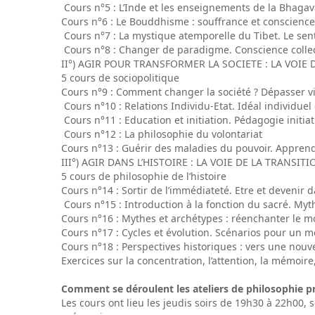
Cours n°5 : L’Inde et les enseignements de la Bhaga
Cours n°6 : Le Bouddhisme : souffrance et conscience.
Cours n°7 : La mystique atemporelle du Tibet. Le senti
Cours n°8 : Changer de paradigme. Conscience collect
II°) AGIR POUR TRANSFORMER LA SOCIETE : LA VOIE
5 cours de sociopolitique
Cours n°9 : Comment changer la société ? Dépasser viol
Cours n°10 : Relations Individu-Etat. Idéal individuel e
Cours n°11 : Education et initiation. Pédagogie initiat
Cours n°12 : La philosophie du volontariat
Cours n°13 : Guérir des maladies du pouvoir. Apprendr
III°) AGIR DANS L’HISTOIRE : LA VOIE DE LA TRANSITI
5 cours de philosophie de l’histoire
Cours n°14 : Sortir de l’immédiateté. Etre et devenir da
Cours n°15 : Introduction à la fonction du sacré. Myt
Cours n°16 : Mythes et archétypes : réenchanter le mo
Cours n°17 : Cycles et évolution. Scénarios pour un 
Cours n°18 : Perspectives historiques : vers une nouv
Exercices sur la concentration, l’attention, la mémoir
Comment se déroulent les ateliers de philosophie p
Les cours ont lieu les jeudis soirs de 19h30 à 22h00,