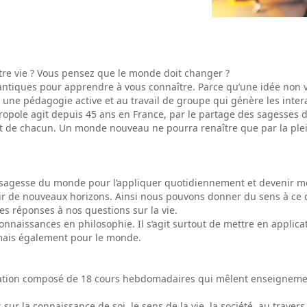
otre vie ? Vous pensez que le monde doit changer ?
antiques pour apprendre à vous connaître. Parce qu’une idée non v
e pédagogie active et au travail de groupe qui génère les intera
ole agit depuis 45 ans en France, par le partage des sagesses d’Or
t de chacun. Un monde nouveau ne pourra renaître que par la plein
 sagesse du monde pour l’appliquer quotidiennement et devenir me
r de nouveaux horizons. Ainsi nous pouvons donner du sens à ce que 
es réponses à nos questions sur la vie.
naissances en philosophie. Il s’agit surtout de mettre en applicati
 mais également pour le monde.
ation composé de 18 cours hebdomadaires qui mêlent enseignements
ur la connaissance de soi, le sens de la vie, la société, au traver