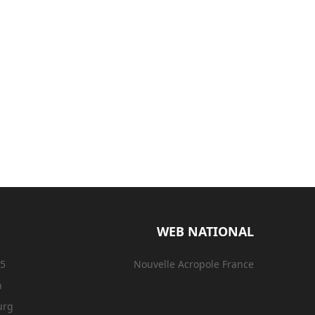
WEB NATIONAL
15
Nouvelle Acropole France
n
urg