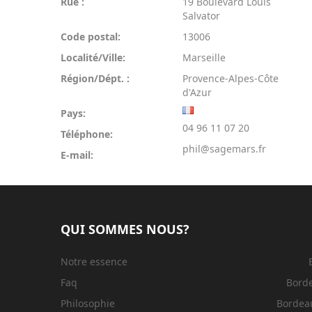
Rue :
19 Boulevard Louis
Salvator
Code postal:
13006
Localité/Ville:
Marseille
Région/Dépt. :
Provence-Alpes-Côte
d'Azur
Pays:
04 96 11 07 20
Téléphone:
phil@sagemars.fr
E-mail:
QUI SOMMES NOUS?
Notre essence
Faq
Bord
Philosophie
Bordeau