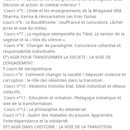
Décision et action: le combat intérieur ?
Cours n°5 : L’Inde et les enseignements de la Bhagavad Gîtâ.
Dharma, Karma & réincarnation Les trois Gunas
Cours n°6 : Le Bouddhisme : souffrance et conscience. Lâcher
prise et voie du milieu.
Cours n°7 : La mystique atemporelle du Tibet. Le sentier de la
sagesse et la « Voix du silence ».
Cours n°8 : Changer de paradigme. Conscience collective et
responsabilité individuelle.
II°) AGIR POUR TRANSFORMER LA SOCIETE : LA VOIE DE
L’ENGAGEMENT
5 cours de sociopolitique
Cours n°9 : Comment changer la société ? Dépasser violence et
corruption : le rôle des idéalistes dans la transition.
Cours n°10 : Relations Individu-Etat. Idéal individuel et idéaux
collectifs.
Cours n°11 : Education et initiation. Pédagogie initiatique et
voie de la transformation.
Cours n°12 : La philosophie du volontariat
Cours n°13 : Guérir des maladies du pouvoir. Apprendre
l’interdépendance et la solidarité.
III°) AGIR DANS L’HISTOIRE : LA VOIE DE LA TRANSITION