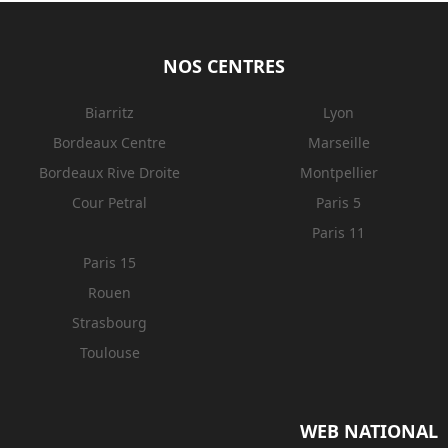
NOS CENTRES
Biarritz
Lyon
Bordeaux Centre
Marseille
Bordeaux Rive Droite
Montpellier
Cour Petral
Paris 5
Paris 11
Paris 15
Rouen
Strasbourg
Toulouse
WEB NATIONAL