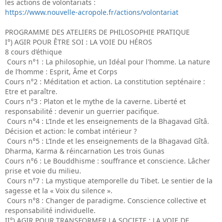
les actions de volontariats :
https://www.nouvelle-acropole.fr/actions/volontariat
PROGRAMME DES ATELIERS DE PHILOSOPHIE PRATIQUE
I°) AGIR POUR ÊTRE SOI : LA VOIE DU HÉROS
8 cours d’éthique
Cours n°1 : La philosophie, un Idéal pour l'homme. La nature
de l’homme : Esprit, Âme et Corps
Cours n°2 : Méditation et action. La constitution septénaire :
Etre et paraître.
Cours n°3 : Platon et le mythe de la caverne. Liberté et
responsabilité : devenir un guerrier pacifique.
Cours n°4 : L’Inde et les enseignements de la Bhagavad Gîtâ.
Décision et action: le combat intérieur ?
Cours n°5 : L’Inde et les enseignements de la Bhagavad Gîtâ.
Dharma, Karma & réincarnation Les trois Gunas
Cours n°6 : Le Bouddhisme : souffrance et conscience. Lâcher
prise et voie du milieu.
Cours n°7 : La mystique atemporelle du Tibet. Le sentier de la
sagesse et la « Voix du silence ».
Cours n°8 : Changer de paradigme. Conscience collective et
responsabilité individuelle.
II°) AGIR POUR TRANSFORMER LA SOCIETE : LA VOIE DE