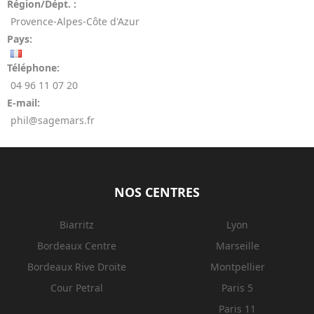
Région/Dépt. :
Provence-Alpes-Côte d'Azur
Pays:
Téléphone:
04 96 11 07 20
E-mail:
phil@sagemars.fr
NOS CENTRES
Biarritz
Lyon
Bordeaux Centre
Marseille
Bordeaux Rive Droite
Montpellier
Cour Petral
Paris 5
Paris 11