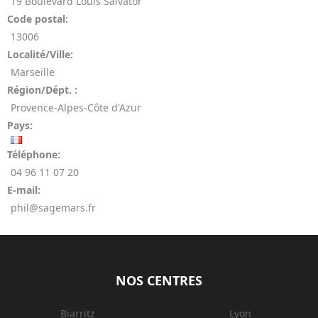
19 Boulevard Louis Salvator
Code postal:
13006
Localité/Ville:
Marseille
Région/Dépt. :
Provence-Alpes-Côte d'Azur
Pays:
Téléphone:
04 96 11 07 20
E-mail:
phil@sagemars.fr
NOS CENTRES
Biarritz
Lyon