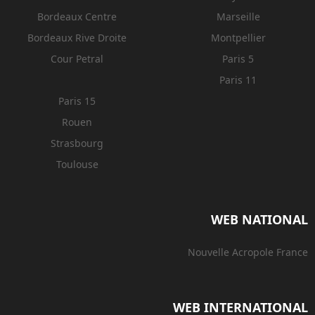
Bordeaux Centre
Marseille
Bordeaux Rive Droite
Montpellier
Cour Petral
Paris 5
Paris 11
Paris 15
Rouen
Strasbourg
Toulouse
WEB NATIONAL
Nouvelle Acropole France
WEB INTERNATIONAL