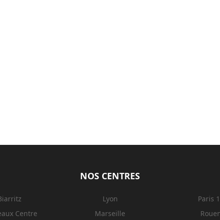
NOS CENTRES
Biarritz
Lyon
Paris 
eaux Centre
Marseille
Roue