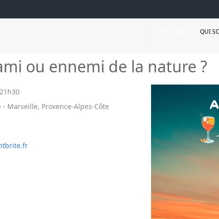
ACCUEIL
QUI S
 ami ou ennemi de la nature ?
21h30
 - Marseille, Provence-Alpes-Côte
tbrite.fr