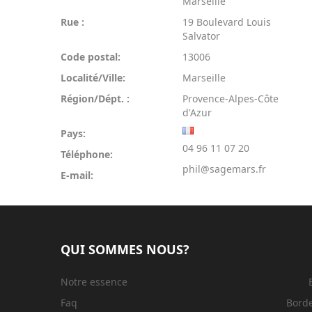
Marseille
Rue :
19 Boulevard Louis
Salvator
Code postal:
13006
Localité/Ville:
Marseille
Région/Dépt. :
Provence-Alpes-Côte
d'Azur
Pays:
04 96 11 07 20
Téléphone:
phil@sagemars.fr
E-mail:
QUI SOMMES NOUS?
Notre essence
Faq
Bord