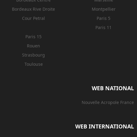
Bordeaux Rive Droite
Montpellier
Cour Petral
Paris 5
Paris 11
Paris 15
Rouen
Strasbourg
Toulouse
WEB NATIONAL
Nouvelle Acropole France
WEB INTERNATIONAL