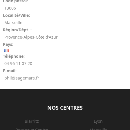
Code postal:
13006
Localité/Ville:
Marseille
Région/Dépt. :
Provence-Alpes-Côte d'Azur
Pays:
Téléphone:
04 96 11 07 20
E-mail:
phil@sagemars.fr
NOS CENTRES
Biarritz
Lyon
Bordeaux Centre
Marseille