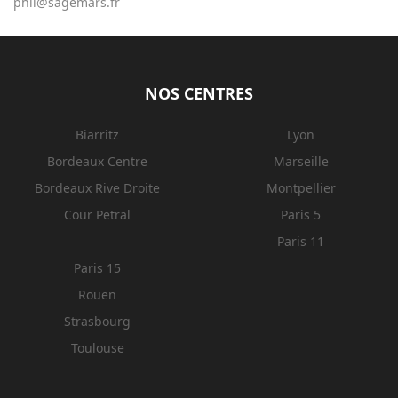
phil@sagemars.fr
NOS CENTRES
Biarritz
Lyon
Bordeaux Centre
Marseille
Bordeaux Rive Droite
Montpellier
Cour Petral
Paris 5
Paris 11
Paris 15
Rouen
Strasbourg
Toulouse