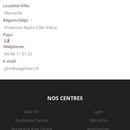
Localité/Ville:
Marseille
Région/Dépt. :
Provence-Alpes-Côte d'Azur
Pays:
Téléphone:
04 96 11 07 20
E-mail:
phil@sagemars.fr
NOS CENTRES
Biarritz
Lyon
Bordeaux Centre
Marseille
Bordeaux Rive Droite
Montpellier