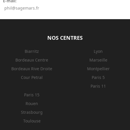
E-mail:
phil@sagemars.fr
NOS CENTRES
Biarritz
Lyon
Bordeaux Centre
Marseille
Bordeaux Rive Droite
Montpellier
Cour Petral
Paris 5
Paris 11
Paris 15
Rouen
Strasbourg
Toulouse