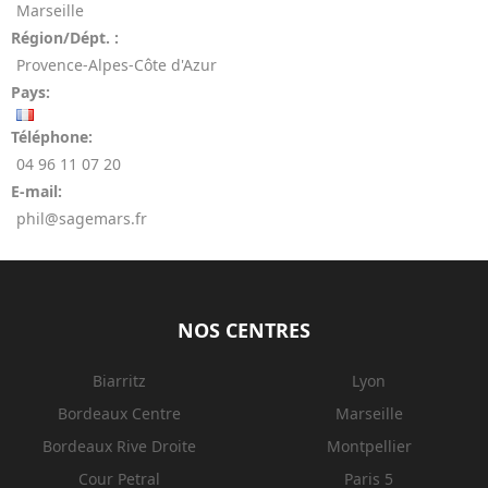
Marseille
Région/Dépt. :
Provence-Alpes-Côte d'Azur
Pays:
Téléphone:
04 96 11 07 20
E-mail:
phil@sagemars.fr
NOS CENTRES
Biarritz
Lyon
Bordeaux Centre
Marseille
Bordeaux Rive Droite
Montpellier
Cour Petral
Paris 5