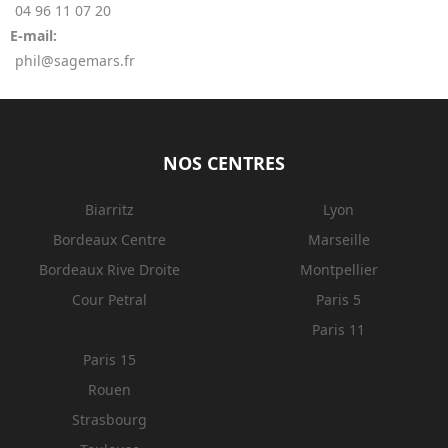
04 96 11 07 20
E-mail:
phil@sagemars.fr
NOS CENTRES
Biarritz
Lyon
Bordeaux Centre
Marseille
Bordeaux Rive Droite
Montpellier
Cour Petral
Paris 5
Paris 11
Paris 15
Rouen
Strasbourg