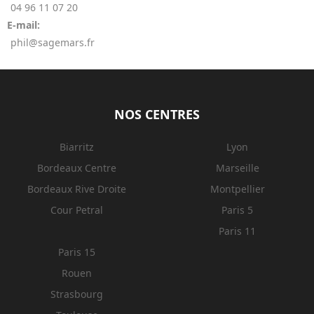
04 96 11 07 20
E-mail:
phil@sagemars.fr
NOS CENTRES
Biarritz
Lyon
Bordeaux Centre
Marseille
Bordeaux Rive Droite
Montpellier
Cour Petral
Paris 5
Paris 11
Paris 15
Rouen
Strasbourg