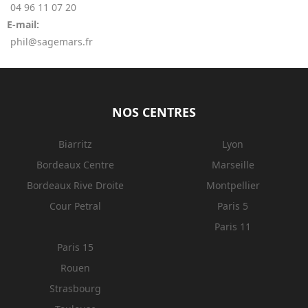
04 96 11 07 20
E-mail:
phil@sagemars.fr
NOS CENTRES
Biarritz
Lyon
Bordeaux Centre
Marseille
Bordeaux Rive Droite
Montpellier
Cour Petral
Paris 5
Paris 11
Paris 15
Rouen
Strasbourg