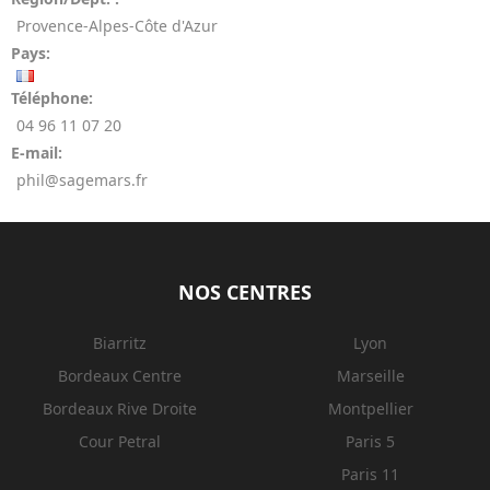
Provence-Alpes-Côte d'Azur
Pays:
Téléphone:
04 96 11 07 20
E-mail:
phil@sagemars.fr
NOS CENTRES
Biarritz
Lyon
Bordeaux Centre
Marseille
Bordeaux Rive Droite
Montpellier
Cour Petral
Paris 5
Paris 11