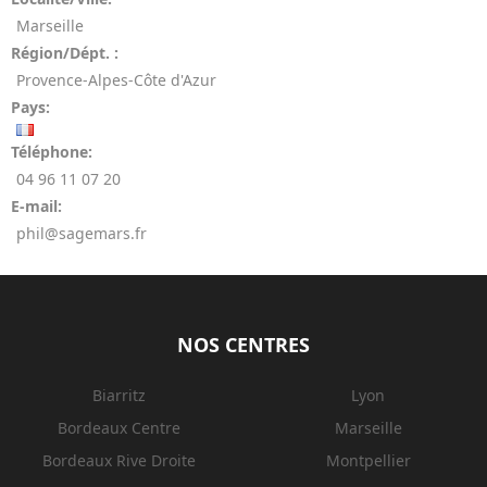
Marseille
Région/Dépt. :
Provence-Alpes-Côte d'Azur
Pays:
Téléphone:
04 96 11 07 20
E-mail:
phil@sagemars.fr
NOS CENTRES
Biarritz
Lyon
Bordeaux Centre
Marseille
Bordeaux Rive Droite
Montpellier