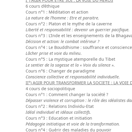
I°) AGIR POUR ÊTRE SOI : LA VOIE DU HEROS
6 cours d’éthique
Cours n°1 : Méditation et action
La nature de l’homme : Etre et paraitre.
Cours n°2 : Platon et le mythe de la caverne
Liberté et responsabilité : devenir un guerrier pacifique.
Cours n°3 : L’Inde et les enseignements de la Bhagav
Décision et action: le combat intérieur ?
Cours n°4 : Le Bouddhisme : souffrance et conscience
Lâcher prise et voie du milieu
.
Cours n°5 : La mystique atemporelle du Tibet
Le sentier de la sagesse et la « Voix du silence ».
Cours n°6 : Changer de paradigme
Conscience collective et responsabilité individuelle.
II°) AGIR POUR TRANSFORMER LA SOCIETE : LA VOIE
4 cours de sociopolitique
Cours n°1 : Comment changer la société ?
Dépasser violence et corruption : le rôle des idéalistes da
Cours n°2 : Relations Individu-Etat
Idéal individuel et idéaux collectifs.
Cours n°3 : Education et initiation
Pédagogie initiatique et voie de la transformation.
Cours n°4 : Guérir des maladies du pouvoir