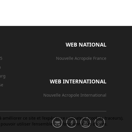
WEB NATIONAL
15
Nouvelle Acropole France
n
urg
WEB INTERNATIONAL
se
Nouvelle Acropole International
améliorer ce site et l’expérience utilisateur (cookies traceurs).
ouvoir utiliser l’ensemble des fonctionnalités du site.