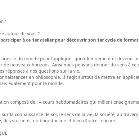
r ?
de autour de vous ?
participer à ce 1er atelier pour découvrir son 1er cycle de forma
 sagesse du monde pour l’appliquer quotidiennement et devenir me
r de nouveaux horizons. Ainsi nous pouvons donner du sens à ce que 
es réponses à nos questions sur la vie.
naissances en philosophie. Il s’agit surtout de mettre en applicati
 mais également pour le monde.
ation composé de 14 cours hebdomadaires qui mêlent enseignements
ur la connaissance de soi, le sens de la vie, la société, au traver
èce, des stoïciens, du bouddhisme et bien d’autres encore…
QUE