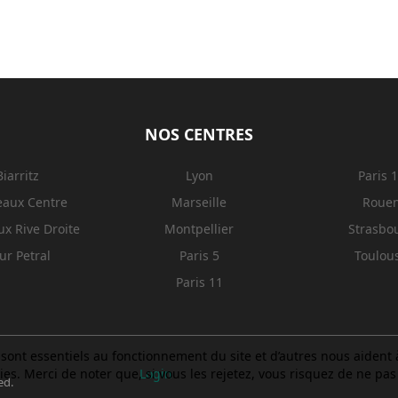
NOS CENTRES
Biarritz
Lyon
Paris 
eaux Centre
Marseille
Roue
x Rive Droite
Montpellier
Strasbo
ur Petral
Paris 5
Toulou
Paris 11
sont essentiels au fonctionnement du site et d’autres nous aident à 
. Merci de noter que, si vous les rejetez, vous risquez de ne pas p
Login
ed.