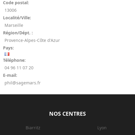
Code postal:
13006
Localité/Ville:
Marseille
Région/Dépt. :
Provence-Alpes-Côte d'Azur
Pays:
Téléphone:
04 96 11 07 20
E-mail:
phil@sagemars.fr
NOS CENTRES
Biarritz
Lyon