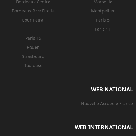
Bordeaux Centre
Marseille
Bordeaux Rive Droite
Montpellier
Cour Petral
Paris 5
Paris 11
Paris 15
Rouen
Strasbourg
Toulouse
WEB NATIONAL
Nouvelle Acropole France
WEB INTERNATIONAL