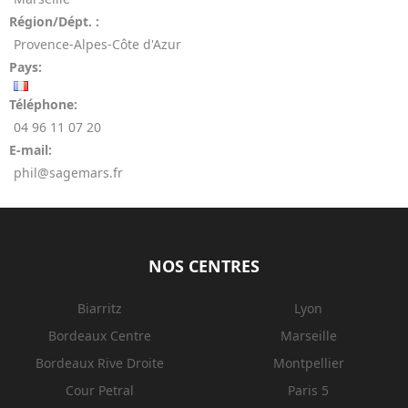
Région/Dépt. :
Provence-Alpes-Côte d'Azur
Pays:
Téléphone:
04 96 11 07 20
E-mail:
phil@sagemars.fr
NOS CENTRES
Biarritz
Lyon
Bordeaux Centre
Marseille
Bordeaux Rive Droite
Montpellier
Cour Petral
Paris 5