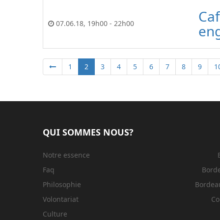
Caf
07.06.18
,
19h00
-
22h00
en
1
2
3
4
5
6
7
8
9
1
QUI SOMMES NOUS?
Notre essence
Faq
Bord
Philosophie
Bordeau
Volontariat
Co
Culture