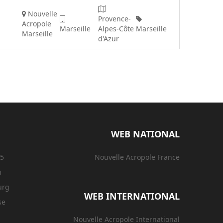
Nouvelle
Provence-
Acropole
Marseille
Alpes-Côte
Marseille
Marseille
d'Azur
WEB NATIONAL
15
Nouvelle Acropole France
n
urg
WEB INTERNATIONAL
se
Nouvelle Acropole International