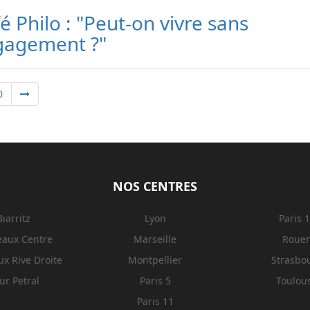
é Philo : "Peut-on vivre sans
gagement ?"
0
NOS CENTRES
Biarritz
Lyon
Paris 
eaux Centre
Marseille
Roue
x Rive Droite
Montpellier
Strasbo
ur Petral
Paris 5
Toulou
Paris 11