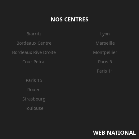
NOS CENTRES
Biarritz
Lyon
Bordeaux Centre
Marseille
Bordeaux Rive Droite
Montpellier
Cour Petral
Paris 5
Paris 11
Paris 15
Rouen
Strasbourg
Toulouse
WEB NATIONAL