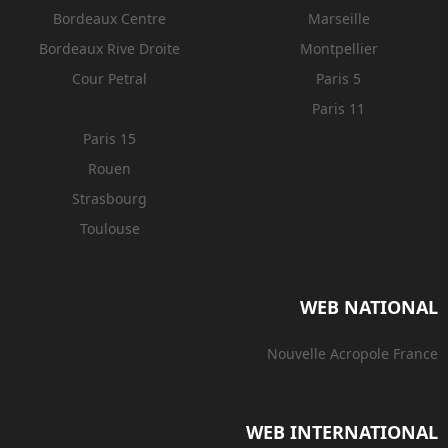
Bordeaux Centre
Marseille
Bordeaux Rive Droite
Montpellier
Cour Petral
Paris 5
Paris 11
Paris 15
Rouen
Strasbourg
Toulouse
WEB NATIONAL
Nouvelle Acropole France
WEB INTERNATIONAL