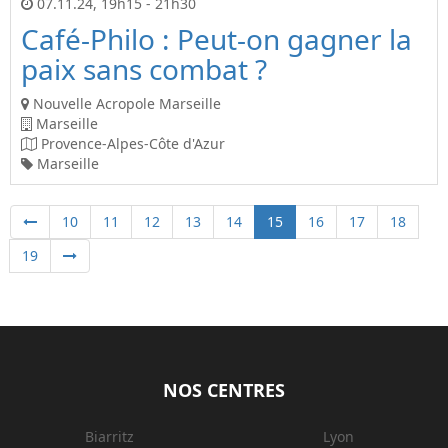
07.11.24
,
19h15
-
21h30
Café-Philo : Peut-on gagner la
paix sans combat ?
Nouvelle Acropole Marseille
Marseille
Provence-Alpes-Côte d'Azur
Marseille
10
11
12
13
14
15
16
17
18
19
NOS CENTRES
Biarritz
Lyon