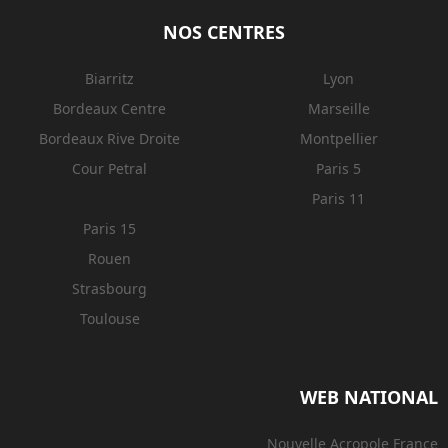
NOS CENTRES
Biarritz
Lyon
Bordeaux Centre
Marseille
Bordeaux Rive Droite
Montpellier
Cour Petral
Paris 5
Paris 11
Paris 15
Rouen
Strasbourg
Toulouse
WEB NATIONAL
Nouvelle Acropole France